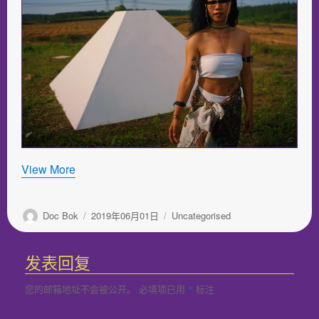
View More
作
发
分
Doc Bok
2019年06月01日
Uncategorised
者
布
类
于
发表回复
您的邮箱地址不会被公开。
必填项已用
标注
*