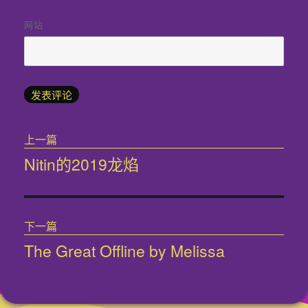
网站
文
上一篇
章
Nitin的2019龙焰
上
导
篇
文
航
章：
下一篇
The Great Offline by Melissa
下
篇
文
章：