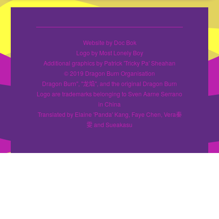
Website by Doc Bok
Logo by Most Lonely Boy
Additional graphics by Patrick 'Tricky Pa' Sheahan
© 2019 Dragon Burn Organisation
Dragon Burn", "龙焰", and the original Dragon Burn
Logo are trademarks belonging to Sven Aarne Serrano
in China
Translated by Elaine 'Panda' Kang, Faye Chen, Vera秦
雯 and Sueakasu