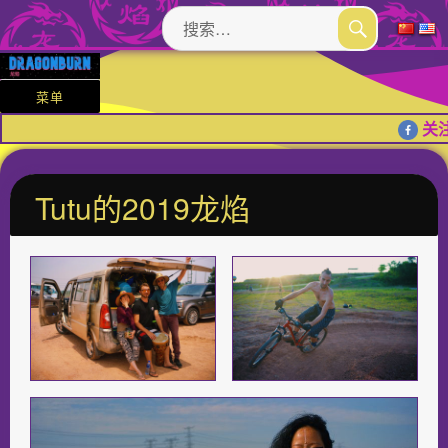
搜
索：
搜
索
菜单
关注
Tutu的2019龙焰