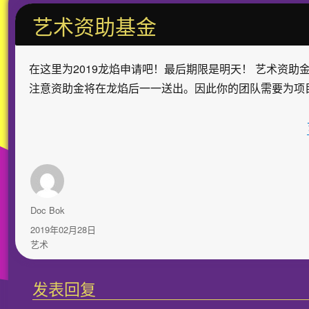
艺术资助基金
在这里为2019龙焰申请吧！最后期限是明天！ 艺术资助金
注意资助金将在龙焰后一一送出。因此你的团队需要为项
作
Doc Bok
者
发
2019年02月28日
布
分
艺术
于
类
发表回复