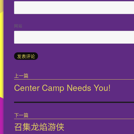
网站
文
上一篇
章
Center Camp Needs You!
上
导
篇
文
航
章：
下一篇
召集龙焰游侠
下
篇