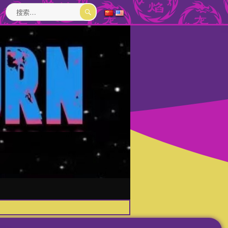
搜
索：
搜
索