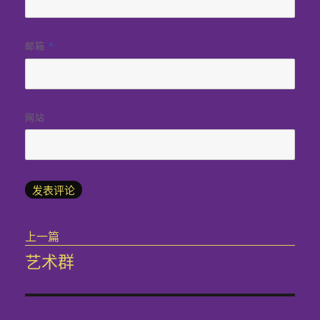
邮箱
*
网站
文
上一篇
章
艺术群
上
导
篇
文
航