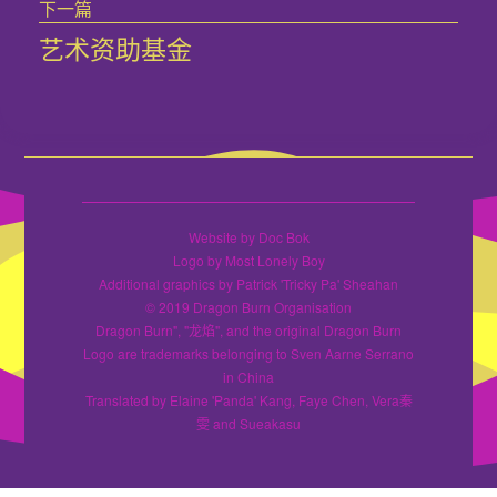
章：
下一篇
艺术资助基金
下
篇
文
章：
Website by Doc Bok
Logo by Most Lonely Boy
Additional graphics by Patrick 'Tricky Pa' Sheahan
© 2019 Dragon Burn Organisation
Dragon Burn", "龙焰", and the original Dragon Burn
Logo are trademarks belonging to Sven Aarne Serrano
in China
Translated by Elaine 'Panda' Kang, Faye Chen, Vera秦
雯 and Sueakasu