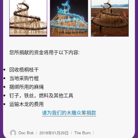
您所捐献的资金将用于以下内容:
回收梧桐枝干
当地采购竹棍
捆绑所用的麻绳
钉子，铁丝，燃料及其他工具
运输木龙的费用
请为我们的木雕众筹捐款
作
发
分
Doc Bok
2018年01月29日
The Burn