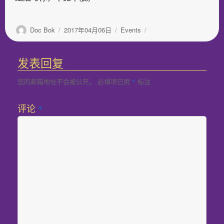
作
发
分
Doc Bok
2017年04月06日
Events
者
布
类
于
发表回复
您的邮箱地址不会被公开。
必填项已用
标注
*
评论
*