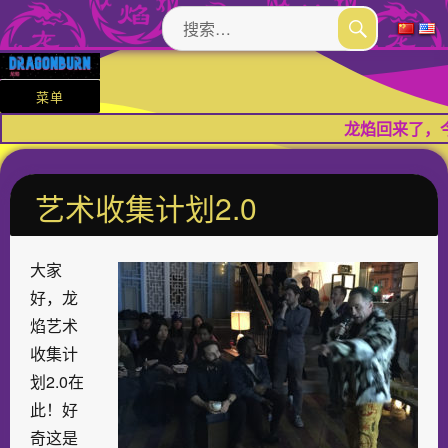
搜
索：
搜
索
菜单
龙焰回来了，
艺术收集计划2.0​
大家
好，龙
焰艺术
收集计
划2.0在
此！好
奇这是