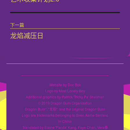
导
篇
文
航
章：
下一篇
龙焰减压日
下
篇
文
章：
Website by Doc Bok
Logo by Most Lonely Boy
Additional graphics by Patrick 'Tricky Pa' Sheahan
© 2019 Dragon Burn Organisation
Dragon Burn", "龙焰", and the original Dragon Burn
Logo are trademarks belonging to Sven Aarne Serrano
in China
Translated by Elaine 'Panda' Kang, Faye Chen, Vera秦