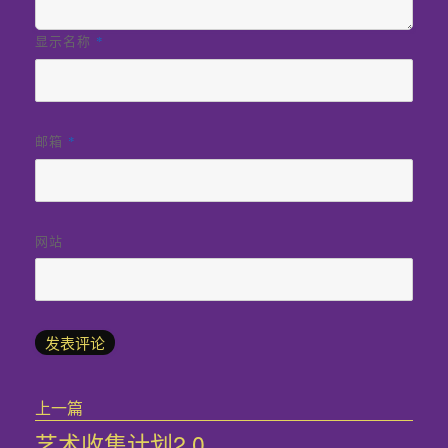
显示名称
*
邮箱
*
网站
文
上一篇
章
艺术收集计划2.0​
上