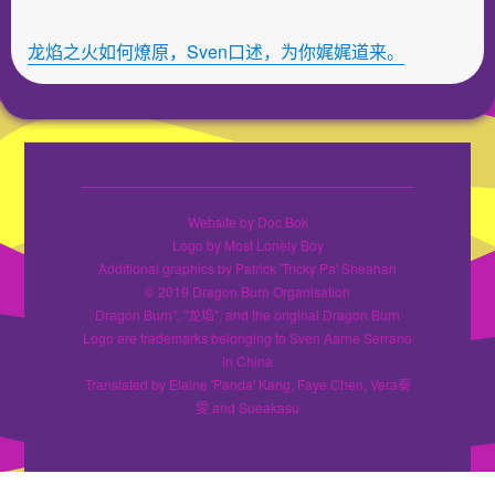
龙焰之火如何燎原，S
v
en口述，为你娓娓道来。
Website by Doc Bok
Logo by Most Lonely Boy
Additional graphics by Patrick 'Tricky Pa' Sheahan
© 2019 Dragon Burn Organisation
Dragon Burn", "龙焰", and the original Dragon Burn
Logo are trademarks belonging to Sven Aarne Serrano
in China
Translated by Elaine 'Panda' Kang, Faye Chen, Vera秦
雯 and Sueakasu